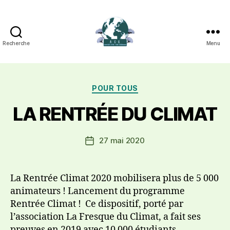
Recherche
Menu
ACTION
CLIMAT
Catégories
POUR TOUS
ENVIRONNE
LA RENTRÉE DU CLIMAT
27 mai 2020
Date
de
l’article
La Rentrée Climat 2020 mobilisera plus de 5 000
animateurs ! Lancement du programme
Rentrée Climat ! Ce dispositif, porté par
l’association La Fresque du Climat, a fait ses
preuves en 2019 avec 10 000 étudiants