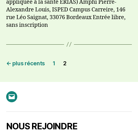
appliquée à la santé ERIAS) Amphi Pierre-
Alexandre Louis, ISPED Campus Carreire, 146
rue Léo Saignat, 33076 Bordeaux Entrée libre,
sans inscription
PAGINATION
←
plus récents
1
2
DES
PUBLICATIONS
E-
mail
NOUS REJOINDRE